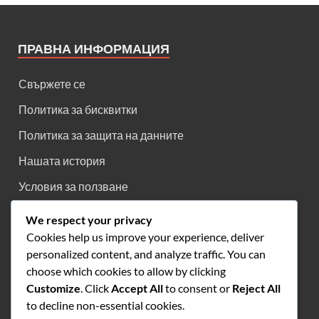
ПРАВНА ИНФОРМАЦИЯ
Свържете се
Политика за бисквитки
Политика за защита на данните
Нашата история
Условия за ползване
We respect your privacy
Cookies help us improve your experience, deliver
КАТЕГОРИИ
personalized content, and analyze traffic. You can
choose which cookies to allow by clicking
AFK Arena Кодове за обмен
Customize
. Click
Accept All
to consent or
Reject All
AFK Arena Месечни VIP Бонуси
to decline non-essential cookies.