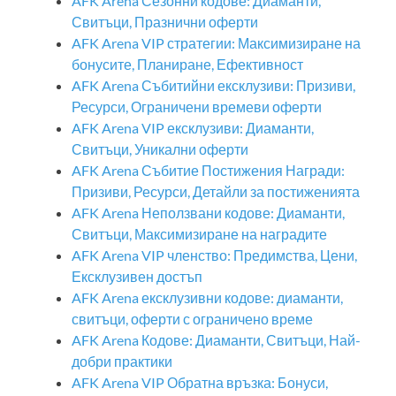
AFK Arena Сезонни кодове: Диаманти,
Свитъци, Празнични оферти
AFK Arena VIP стратегии: Максимизиране на
бонусите, Планиране, Ефективност
AFK Arena Събитийни ексклузиви: Призиви,
Ресурси, Ограничени времеви оферти
AFK Arena VIP ексклузиви: Диаманти,
Свитъци, Уникални оферти
AFK Arena Събитие Постижения Награди:
Призиви, Ресурси, Детайли за постиженията
AFK Arena Неползвани кодове: Диаманти,
Свитъци, Максимизиране на наградите
AFK Arena VIP членство: Предимства, Цени,
Ексклузивен достъп
AFK Arena ексклузивни кодове: диаманти,
свитъци, оферти с ограничено време
AFK Arena Кодове: Диаманти, Свитъци, Най-
добри практики
AFK Arena VIP Обратна връзка: Бонуси,