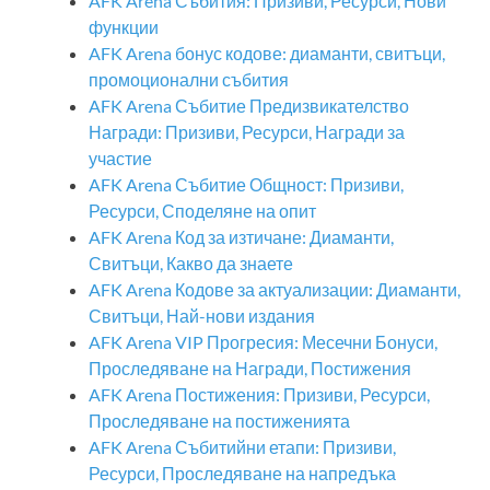
AFK Arena Събития: Призиви, Ресурси, Нови
функции
AFK Arena бонус кодове: диаманти, свитъци,
промоционални събития
AFK Arena Събитие Предизвикателство
Награди: Призиви, Ресурси, Награди за
участие
AFK Arena Събитие Общност: Призиви,
Ресурси, Споделяне на опит
AFK Arena Код за изтичане: Диаманти,
Свитъци, Какво да знаете
AFK Arena Кодове за актуализации: Диаманти,
Свитъци, Най-нови издания
AFK Arena VIP Прогресия: Месечни Бонуси,
Проследяване на Награди, Постижения
AFK Arena Постижения: Призиви, Ресурси,
Проследяване на постиженията
AFK Arena Събитийни етапи: Призиви,
Ресурси, Проследяване на напредъка