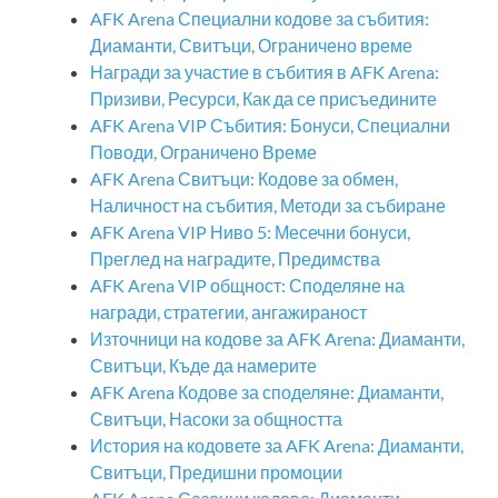
AFK Arena Специални кодове за събития:
Диаманти, Свитъци, Ограничено време
Награди за участие в събития в AFK Arena:
Призиви, Ресурси, Как да се присъедините
AFK Arena VIP Събития: Бонуси, Специални
Поводи, Ограничено Време
AFK Arena Свитъци: Кодове за обмен,
Наличност на събития, Методи за събиране
AFK Arena VIP Ниво 5: Месечни бонуси,
Преглед на наградите, Предимства
AFK Arena VIP общност: Споделяне на
награди, стратегии, ангажираност
Източници на кодове за AFK Arena: Диаманти,
Свитъци, Къде да намерите
AFK Arena Кодове за споделяне: Диаманти,
Свитъци, Насоки за общността
История на кодовете за AFK Arena: Диаманти,
Свитъци, Предишни промоции