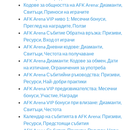
Кодове за общността на AFK Arena: Диаманти,
Свитъци, Приноси на играчите
AFK Arena VIP ниво 1: Месечни бонуси,
Преглед на наградите, Ползи
AFK Arena Събитие Обратна връзка: Призиви,
Ресурси, Вход от играчи
AFK Arena Дневни кодове: Диаманти,
Свитъци, Честота на получаване
AFK Arena Диаманти: Кодове за обмен, Дати
на изтичане, Ограничения за употреба
AFK Arena Събитийни ръководства: Призиви,
Ресурси, Най-добри практики
AFK Arena VIP предизвикателства: Месечни
бонуси, Участие, Награди
AFK Arena VIP бонуси при влизане: Диаманти,
Свитъци, Честота
Календар на събитията в AFK Arena: Призиви,
Ресурси, Предстоящи събития