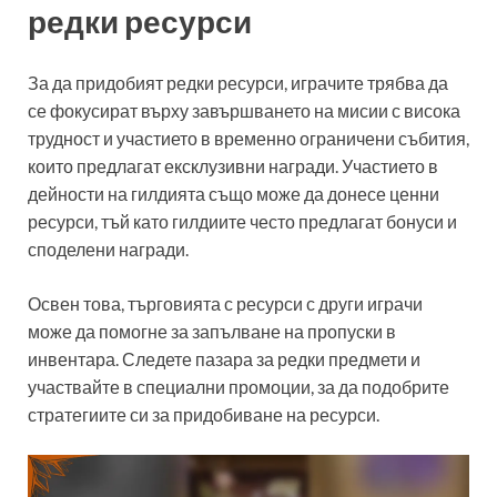
редки ресурси
За да придобият редки ресурси, играчите трябва да
се фокусират върху завършването на мисии с висока
трудност и участието в временно ограничени събития,
които предлагат ексклузивни награди. Участието в
дейности на гилдията също може да донесе ценни
ресурси, тъй като гилдиите често предлагат бонуси и
споделени награди.
Освен това, търговията с ресурси с други играчи
може да помогне за запълване на пропуски в
инвентара. Следете пазара за редки предмети и
участвайте в специални промоции, за да подобрите
стратегиите си за придобиване на ресурси.