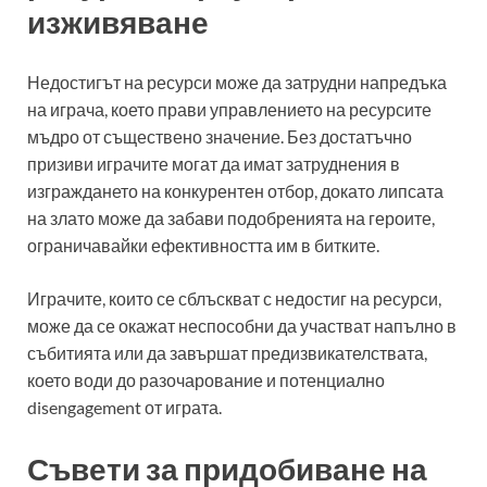
изживяване
Недостигът на ресурси може да затрудни напредъка
на играча, което прави управлението на ресурсите
мъдро от съществено значение. Без достатъчно
призиви играчите могат да имат затруднения в
изграждането на конкурентен отбор, докато липсата
на злато може да забави подобренията на героите,
ограничавайки ефективността им в битките.
Играчите, които се сблъскват с недостиг на ресурси,
може да се окажат неспособни да участват напълно в
събитията или да завършат предизвикателствата,
което води до разочарование и потенциално
disengagement от играта.
Съвети за придобиване на