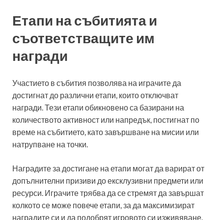
Етапи на събитията и
съответстващите им
награди
Участието в събития позволява на играчите да
достигнат до различни етапи, които отключват
награди. Тези етапи обикновено са базирани на
количеството активност или напредък, постигнат по
време на събитието, като завършване на мисии или
натрупване на точки.
Наградите за достигане на етапи могат да варират от
допълнителни призиви до ексклузивни предмети или
ресурси. Играчите трябва да се стремят да завършат
колкото се може повече етапи, за да максимизират
наградите си и да подобрят игровото си изживяване.