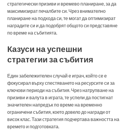
стратегически призиви и времево планиране, за да
максимизират печалбите си. Чрез внимателно
планиране на подхода си, те могат да оптимизират
наградите си и да подобрят общото си представяне
по време на събитията.
Казуси на успешни
стратегии за събития
Един забележителен случай е играч, който се е
фокусирал върху спестяването на ресурсите си за
ключови периоди на събития. Чрез натрупване на
призиви и валута в играта, те успели да постигнат
значителен напредък по време на временно
ограничени събития, което довело до награди от
висок клас. Тази стратегия подчертава важността на
времето и подготовката.