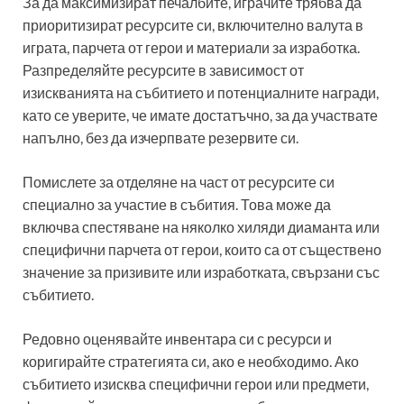
За да максимизират печалбите, играчите трябва да
приоритизират ресурсите си, включително валута в
играта, парчета от герои и материали за изработка.
Разпределяйте ресурсите в зависимост от
изискванията на събитието и потенциалните награди,
като се уверите, че имате достатъчно, за да участвате
напълно, без да изчерпвате резервите си.
Помислете за отделяне на част от ресурсите си
специално за участие в събития. Това може да
включва спестяване на няколко хиляди диаманта или
специфични парчета от герои, които са от съществено
значение за призивите или изработката, свързани със
събитието.
Редовно оценявайте инвентара си с ресурси и
коригирайте стратегията си, ако е необходимо. Ако
събитието изисква специфични герои или предмети,