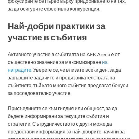
фокусирайте се първо върху придобиването на тях,
за да осигурите ефективна конкуренция.
Най-добри практики за
участие в събития
Активното участие в събитията на AFK Arena е от
съществено значение за максимизиране
на
наградите
. Уверете се, че влизате всеки ден, за да
завършите задачите и предизвикателствата на
събитието, тъй като много събития предлагат бонуси
за последователно участие.
Присъединете се към гилдия или общност, за да
бъдете информирани за текущите събития и
стратегии. Сътрудничеството с други може да
предостави информация за най-добрите начини за