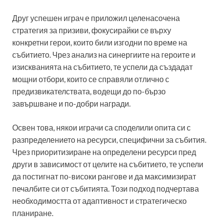
Друг успешен играч е приложил целенасочена
стратегия за призиви, фокусирайки се върху
конкретни герои, които били изгодни по време на
събитието. Чрез анализ на синергиите на героите и
изискванията на събитието, те успели да създадат
мощни отбори, които се справяли отлично с
предизвикателствата, водещи до по-бързо
завършване и по-добри награди.
Освен това, някои играчи са споделили опита си с
разпределението на ресурси, специфични за събития.
Чрез приоритизиране на определени ресурси пред
други в зависимост от целите на събитието, те успели
да постигнат по-високи рангове и да максимизират
печалбите си от събитията. Този подход подчертава
необходимостта от адаптивност и стратегическо
планиране.