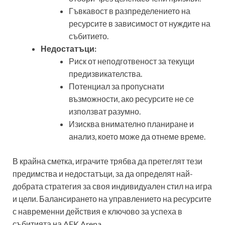
Гъвкавост в разпределението на
ресурсите в зависимост от нуждите на
събитието.
Недостатъци:
Риск от неподготвеност за текущи
предизвикателства.
Потенциал за пропуснати
възможности, ако ресурсите не се
използват разумно.
Изисква внимателно планиране и
анализ, което може да отнеме време.
В крайна сметка, играчите трябва да претеглят тези
предимства и недостатъци, за да определят най-
добрата стратегия за своя индивидуален стил на игра
и цели. Балансирането на управлението на ресурсите
с навременни действия е ключово за успеха в
събитията на AFK Arena.