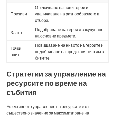
Отключване на нови герои и
Призиви
увеличаване на разнообразието в
отбора.
Подобряване на герои и закупуване
Злато
на основни предмети.
Повишаване на нивото на героите и
Точки
подобряване на представянето им в
опит
битките.
Стратегии за управление на
ресурсите по време на
събития
Ефективното управление на ресурсите е от
съществено значение за максимизиране на