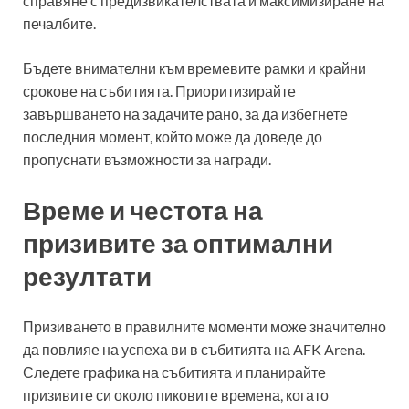
справяне с предизвикателствата и максимизиране на
печалбите.
Бъдете внимателни към времевите рамки и крайни
срокове на събитията. Приоритизирайте
завършването на задачите рано, за да избегнете
последния момент, който може да доведе до
пропуснати възможности за награди.
Време и честота на
призивите за оптимални
резултати
Призиването в правилните моменти може значително
да повлияе на успеха ви в събитията на AFK Arena.
Следете графика на събитията и планирайте
призивите си около пиковите времена, когато