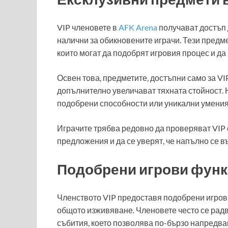
VIP членовете в
AFK Arena
получават достъп д
налични за обикновените играчи. Тези предме
които могат да подобрят игровия процес и д
Освен това, предметите, достъпни само за VIP
допълнително увеличават тяхната стойност. 
подобрени способности или уникални умения, 
Играчите трябва редовно да проверяват VIP с
предложения и да се уверят, че напълно се в
Подобрени игрови функ
Членството VIP предоставя подобрени игрови
общото изживяване. Членовете често се радв
събития, което позволява по-бързо напредван