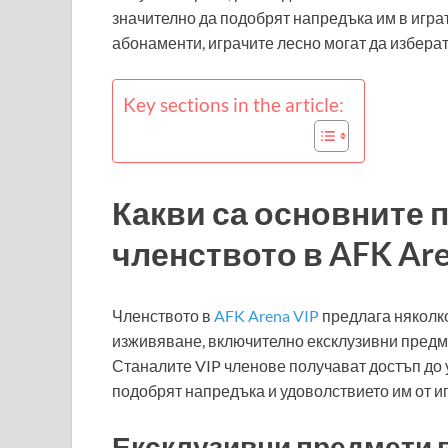
значително да подобрят напредъка им в игра
абонаменти, играчите лесно могат да изберат
Key sections in the article:
Какви са основните 
членството в AFK Are
Членството в
AFK Arena VIP
предлага няколко
изживяване, включително ексклузивни предме
Станалите VIP членове получават достъп до 
подобрят напредъка и удоволствието им от иг
Ексклузивни предмети в