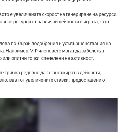
ото е увеличената скорост на генериране на ресурси.
овече ресурси от различни дейности в играта, като
волява по-бързи подобрения и усъвършенствания на
та. Например, VIP членовете могат да забележат
 или опитни точки, спечелени на активност.
е трябва редовно да се ангажират в дейности,
ъзползват от увеличените ставки, предоставени от