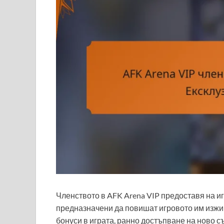
Членството в AFK Arena VIP предоставя на и
предназначени да повишат игровото им изжив
бонуси в играта, ранно достъпване на ново 