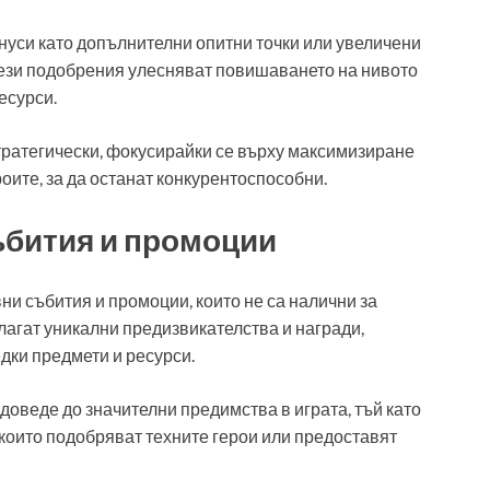
онуси като допълнителни опитни точки или увеличени
Тези подобрения улесняват повишаването на нивото
есурси.
стратегически, фокусирайки се върху максимизиране
роите, за да останат конкурентоспособни.
ъбития и промоции
ни събития и промоции, които не са налични за
лагат уникални предизвикателства и награди,
дки предмети и ресурси.
доведе до значителни предимства в играта, тъй като
 които подобряват техните герои или предоставят