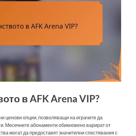
ото в AFK Arena VIP?
и ценови опции, позволяващи на играчите да
и. Месечните абонаменти обикновено варират от
ства могат да предоставят значителни спестявания с