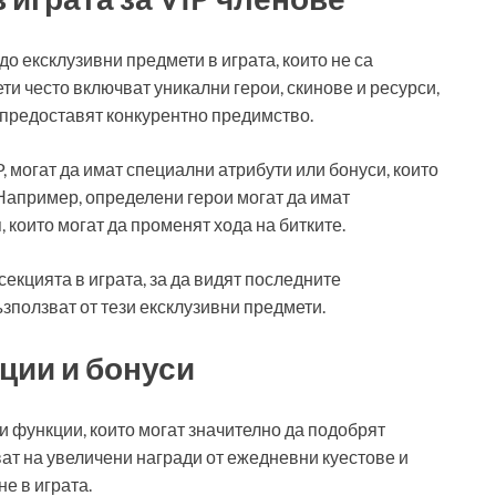
о ексклузивни предмети в играта, които не са
ти често включват уникални герои, скинове и ресурси,
а предоставят конкурентно предимство.
, могат да имат специални атрибути или бонуси, които
Например, определени герои могат да имат
които могат да променят хода на битките.
екцията в играта, за да видят последните
ъзползват от тези ексклузивни предмети.
ции и бонуси
 функции, които могат значително да подобрят
ат на увеличени награди от ежедневни куестове и
е в играта.