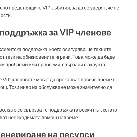
но предстоящите VIP събития, за да се уверят, че не
ости.
поддръжка за VIP членове
клиентска поддръжка, което осигурява, че техните
от тези на обикновените играчи. Това може да бъде
и проблеми или проблеми, свързани с акаунта.
е VIP членовете могат да прекарват повече време в
мощ. Този ниво на обслужване може значително да
о, като се свързват с поддръжката всеки път, когато
чават необходимата помощ навреме.
генериране на ресурси