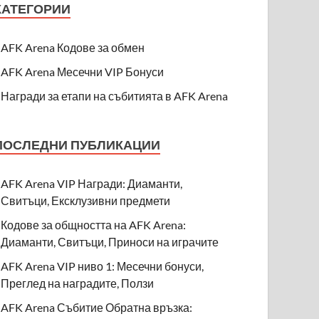
КАТЕГОРИИ
AFK Arena Кодове за обмен
AFK Arena Месечни VIP Бонуси
Награди за етапи на събитията в AFK Arena
ПОСЛЕДНИ ПУБЛИКАЦИИ
AFK Arena VIP Награди: Диаманти,
Свитъци, Ексклузивни предмети
Кодове за общността на AFK Arena:
Диаманти, Свитъци, Приноси на играчите
AFK Arena VIP ниво 1: Месечни бонуси,
Преглед на наградите, Ползи
AFK Arena Събитие Обратна връзка: