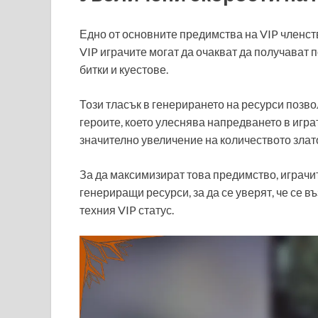
Едно от основните предимства на VIP членств
VIP играчите могат да очакват да получават п
битки и куестове.
Този тласък в генерирането на ресурси поз
героите, което улеснява напредването в игра
значително увеличение на количеството злато
За да максимизират това предимство, играчит
генериращи ресурси, за да се уверят, че се в
техния VIP статус.