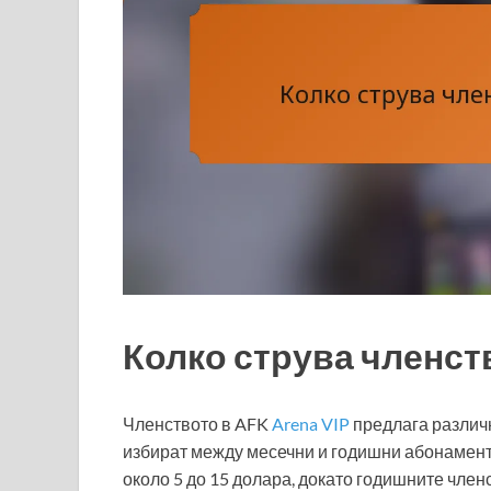
Колко струва членств
Членството в AFK
Arena VIP
предлага различн
избират между месечни и годишни абонамент
около 5 до 15 долара, докато годишните член