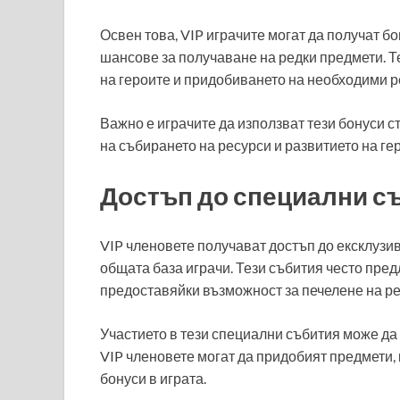
Освен това, VIP играчите могат да получат б
шансове за получаване на редки предмети. 
на героите и придобиването на необходими р
Важно е играчите да използват тези бонуси 
на събирането на ресурси и развитието на ге
Достъп до специални с
VIP членовете получават достъп до ексклузив
общата база играчи. Тези събития често пред
предоставяйки възможност за печелене на ре
Участието в тези специални събития може да 
VIP членовете могат да придобият предмети,
бонуси в играта.