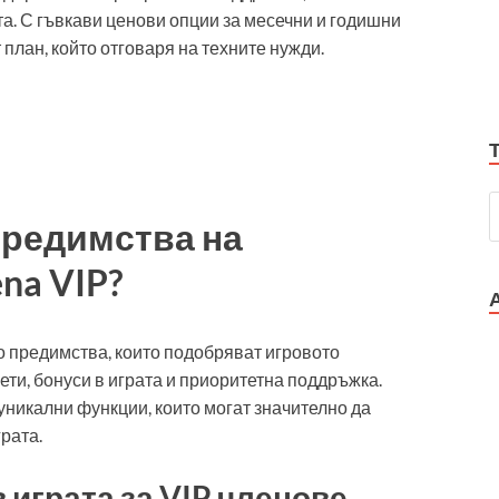
та. С гъвкави ценови опции за месечни и годишни
 план, който отговаря на техните нужди.
предимства на
na VIP?
 предимства, които подобряват игровото
ти, бонуси в играта и приоритетна поддръжка.
уникални функции, които могат значително да
рата.
 играта за VIP членове