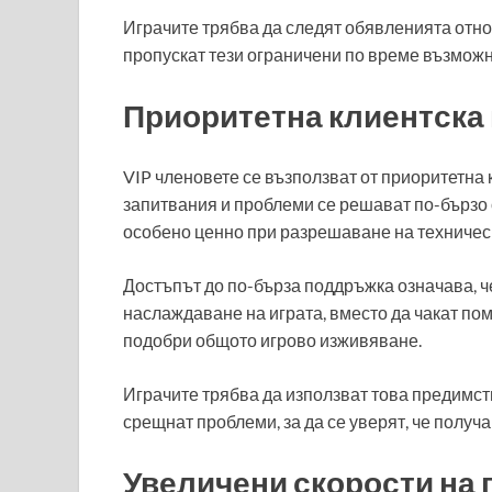
Играчите трябва да следят обявленията относ
пропускат тези ограничени по време възможн
Приоритетна клиентска 
VIP членовете се възползват от приоритетна 
запитвания и проблеми се решават по-бързо 
особено ценно при разрешаване на техническ
Достъпът до по-бърза поддръжка означава, ч
наслаждаване на играта, вместо да чакат по
подобри общото игрово изживяване.
Играчите трябва да използват това предимств
срещнат проблеми, за да се уверят, че полу
Увеличени скорости на 