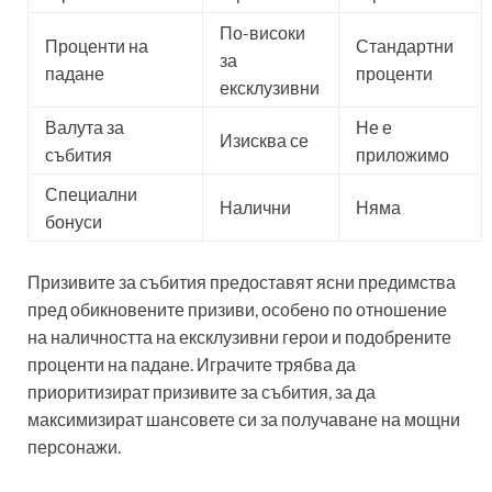
По-високи
Проценти на
Стандартни
за
падане
проценти
ексклузивни
Валута за
Не е
Изисква се
събития
приложимо
Специални
Налични
Няма
бонуси
Призивите за събития предоставят ясни предимства
пред обикновените призиви, особено по отношение
на наличността на ексклузивни герои и подобрените
проценти на падане. Играчите трябва да
приоритизират призивите за събития, за да
максимизират шансовете си за получаване на мощни
персонажи.