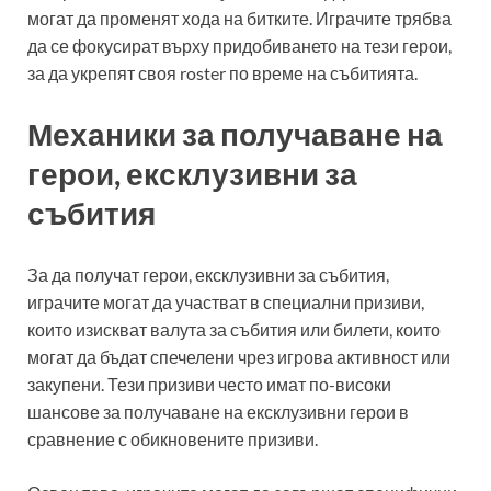
могат да променят хода на битките. Играчите трябва
да се фокусират върху придобиването на тези герои,
за да укрепят своя roster по време на събитията.
Механики за получаване на
герои, ексклузивни за
събития
За да получат герои, ексклузивни за събития,
играчите могат да участват в специални призиви,
които изискват валута за събития или билети, които
могат да бъдат спечелени чрез игрова активност или
закупени. Тези призиви често имат по-високи
шансове за получаване на ексклузивни герои в
сравнение с обикновените призиви.