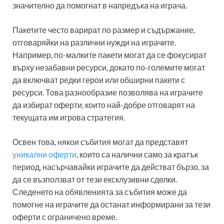
значително да помогнат в напредъка на играча.
Пакетите често варират по размер и съдържание,
отговаряйки на различни нужди на играчите.
Например, по-малките пакети могат да се фокусират
върху незабавни ресурси, докато по-големите могат
да включват редки герои или обширни пакети с
ресурси. Това разнообразие позволява на играчите
да избират оферти, които най-добре отговарят на
текущата им игрова стратегия.
Освен това, някои събития могат да представят
уникални оферти
, които са налични само за кратък
период, насърчавайки играчите да действат бързо, за
да се възползват от тези ексклузивни сделки.
Следенето на обявленията за събития може да
помогне на играчите да останат информирани за тези
оферти с ограничено време.