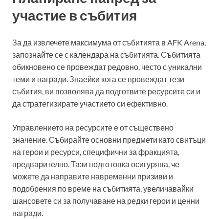
участие в събития
За да извлечете максимума от събитията в AFK Arena,
запознайте се с календара на събитията. Събитията
обикновено се провеждат редовно, често с уникални
теми и награди. Знаейки кога се провеждат тези
събития, ви позволява да подготвите ресурсите си и
да стратегизирате участието си ефективно.
Управлението на ресурсите е от съществено
значение. Събирайте основни предмети като свитъци
на герои и ресурси, специфични за фракцията,
предварително. Тази подготовка осигурява, че
можете да направите навременни призиви и
подобрения по време на събитията, увеличавайки
шансовете си за получаване на редки герои и ценни
награди.