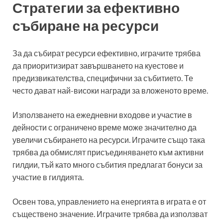
Стратегии за ефективно
събиране на ресурси
За да събират ресурси ефективно, играчите трябва
да приоритизират завършването на куестове и
предизвикателства, специфични за събитието. Те
често дават най-високи награди за вложеното време.
Използването на ежедневни входове и участие в
дейности с ограничено време може значително да
увеличи събирането на ресурси. Играчите също така
трябва да обмислят присъединяването към активни
гилдии, тъй като много събития предлагат бонуси за
участие в гилдията.
Освен това, управлението на енергията в играта е от
съществено значение. Играчите трябва да използват