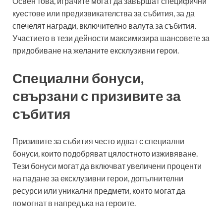
Освен това, играчите могат да завършат специфични
куестове или предизвикателства за събития, за да
спечелят награди, включително валута за събития.
Участието в тези дейности максимизира шансовете за
придобиване на желаните ексклузивни герои.
Специални бонуси,
свързани с призивите за
събития
Призивите за събития често идват с специални
бонуси, които подобряват цялостното изживяване.
Тези бонуси могат да включват увеличени проценти
на падане за ексклузивни герои, допълнителни
ресурси или уникални предмети, които могат да
помогнат в напредъка на героите.