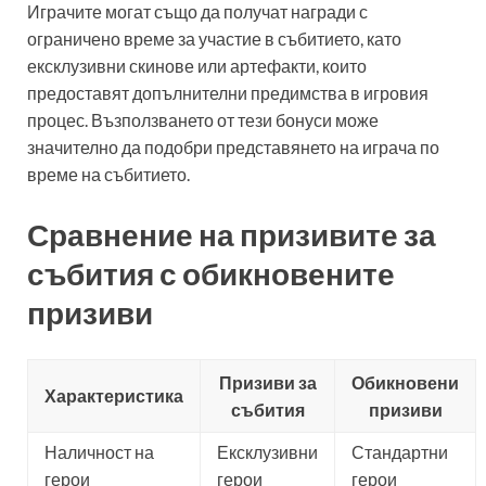
Играчите могат също да получат награди с
ограничено време за участие в събитието, като
ексклузивни скинове или артефакти, които
предоставят допълнителни предимства в игровия
процес. Възползването от тези бонуси може
значително да подобри представянето на играча по
време на събитието.
Сравнение на призивите за
събития с обикновените
призиви
Призиви за
Обикновени
Характеристика
събития
призиви
Наличност на
Ексклузивни
Стандартни
герои
герои
герои