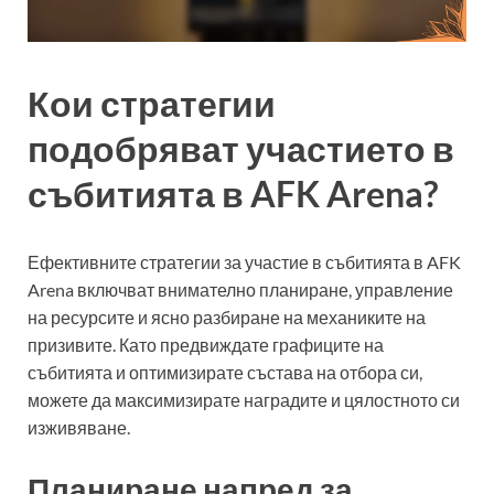
Кои стратегии
подобряват участието в
събитията в AFK Arena?
Ефективните стратегии за участие в събитията в AFK
Arena включват внимателно планиране, управление
на ресурсите и ясно разбиране на механиките на
призивите. Като предвиждате графиците на
събитията и оптимизирате състава на отбора си,
можете да максимизирате наградите и цялостното си
изживяване.
Планиране напред за