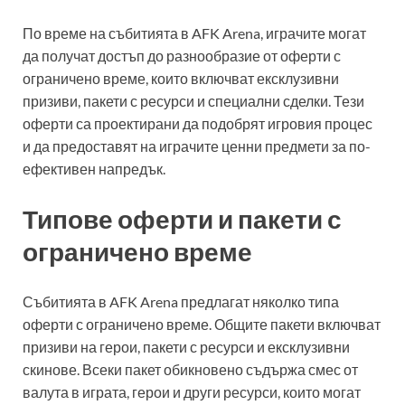
По време на събитията в AFK Arena, играчите могат
да получат достъп до разнообразие от оферти с
ограничено време, които включват ексклузивни
призиви, пакети с ресурси и специални сделки. Тези
оферти са проектирани да подобрят игровия процес
и да предоставят на играчите ценни предмети за по-
ефективен напредък.
Типове оферти и пакети с
ограничено време
Събитията в AFK Arena предлагат няколко типа
оферти с ограничено време. Общите пакети включват
призиви на герои, пакети с ресурси и ексклузивни
скинове. Всеки пакет обикновено съдържа смес от
валута в играта, герои и други ресурси, които могат