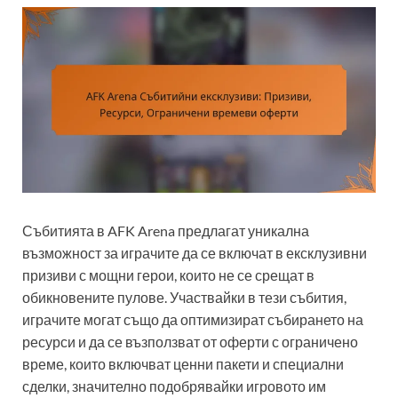
Събитията в AFK Arena предлагат уникална
възможност за играчите да се включат в ексклузивни
призиви с мощни герои, които не се срещат в
обикновените пулове. Участвайки в тези събития,
играчите могат също да оптимизират събирането на
ресурси и да се възползват от оферти с ограничено
време, които включват ценни пакети и специални
сделки, значително подобрявайки игровото им