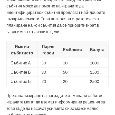
събития може да помогне на играчите да
идентифицират кои събития предлагат най-добрите
възвръщаемости. Това позволява стратегическо
планиране на кои събития да се приоритизират в
зависимост от личните цели.
Име на
Парче
Емблеми
Валута
събитието
герои
Събитие А
50
30
2000
Събитие Б
30
50
1500
Събитие В
70
20
2500
Чрез анализиране на наградите от минали събития,
играчите могат да вземат информирани решения за
това къде да насочат усилията си за максимално
събиране на ресурси.