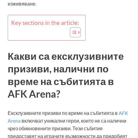
изживяване.
Key sections in the article:
Какви са ексклузивните
призиви, налични по
време на събитията в
AFK Arena?
Ексклузивните призиви по време на събитията в
AFK
Arena
включват уникални герои, които не са налични
чрез обикновените призиви. Тези събития
предоставят на играчите възможности да придобият