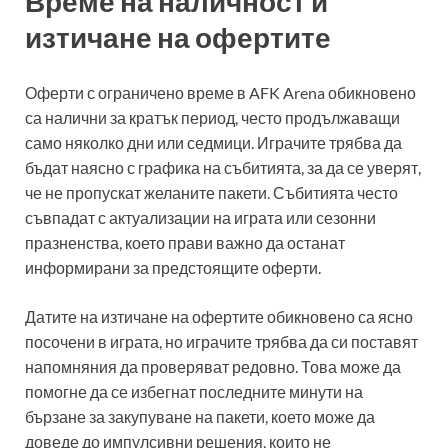
Време на наличност и
изтичане на офертите
Оферти с ограничено време в AFK Arena обикновено
са налични за кратък период, често продължаващи
само няколко дни или седмици. Играчите трябва да
бъдат наясно с графика на събитията, за да се уверят,
че не пропускат желаните пакети. Събитията често
съвпадат с актуализации на играта или сезонни
празненства, което прави важно да останат
информирани за предстоящите оферти.
Датите на изтичане на офертите обикновено са ясно
посочени в играта, но играчите трябва да си поставят
напомняния да проверяват редовно. Това може да
помогне да се избегнат последните минути на
бързане за закупуване на пакети, което може да
доведе до импулсивни решения, които не