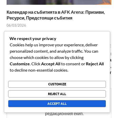
Календар на събитията в AFK Arena: Призиви,
Ресурси, Предстоящи събития
06/03/2026
We respect your privacy
Cookies help us improve your experience, deliver
PREVIOUS ARTICLE
NEXT ARTICLE
personalized content, and analyze traffic. You can
AFK Arena VIP
AFK Arena VIP стратегии:
choose which cookies to allow by clicking
ексклузиви: Диаманти,
Максимизиране на
Customize
. Click
Accept All
to consent or
Reject All
Свитъци, Уникални
бонусите, Планиране,
to decline non-essential cookies.
оферти
Ефективност
CUSTOMIZE
REJECT ALL
About администратор
ACCEPT ALL
Съдържание, публикувано от
редакционния екип.