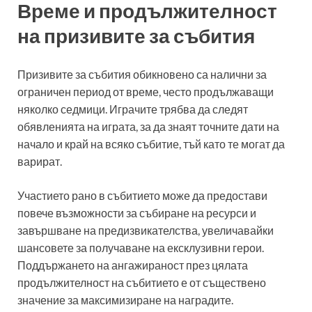
Време и продължителност
на призивите за събития
Призивите за събития обикновено са налични за
ограничен период от време, често продължаващи
няколко седмици. Играчите трябва да следят
обявленията на играта, за да знаят точните дати на
начало и край на всяко събитие, тъй като те могат да
варират.
Участието рано в събитието може да предостави
повече възможности за събиране на ресурси и
завършване на предизвикателства, увеличавайки
шансовете за получаване на ексклузивни герои.
Поддържането на ангажираност през цялата
продължителност на събитието е от съществено
значение за максимизиране на наградите.