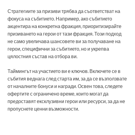
Стратегиите за призиви трябва да съответстват на
фокуса на събитието. Например, ако събитието
акцентира на конкретна фракция, приоритизирайте
призиването на герои от тази фракция. Този подход
не само увеличава шансовете ви за получаване на
герои, специфични за събитието, но и укрепва
цялостния състав на отбора ви.
Таймингът на участието ви е ключов. Включете се в
събития веднага след старта им, за да се възползвате
от началните бонуси и награди. Освен това, следете
офертите с ограничено време, които могат да
предоставят ексклузивни герои или ресурси, за да не
пропуснете ценни възможности.